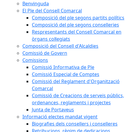
Benvinguda
El Ple del Consell Comarcal
Composició del ple segons partits polítics
Composició del ple segons conselleries
Respresentants del Consell Comarcal en
òrgans col·legiats
Composició del Consell d'Alcaldies
Comissió de Govern
Comissions
Comissió Informativa de Ple
Comissió Especial de Comptes
Comissió del Reglament d'Organització
Comarcal
Comissió de Creacions de serveis públics,
ordenances, reglaments i projectes
Junta de Portaveus
Informació electes mandat vigent
Biografies dels consellers i conselleres
Retribucions, règim de dedicacions,