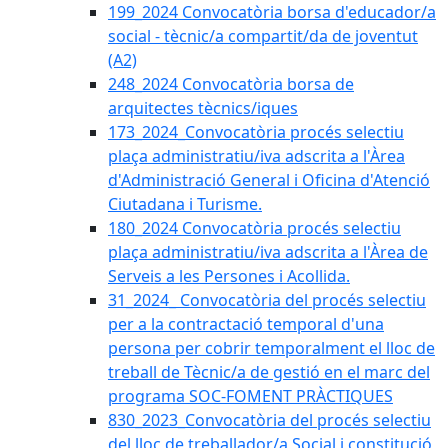
199_2024 Convocatòria borsa d'educador/a
social - tècnic/a compartit/da de joventut
(A2)
248_2024 Convocatòria borsa de
arquitectes tècnics/iques
173_2024_Convocatòria procés selectiu
plaça administratiu/iva adscrita a l'Àrea
d'Administració General i Oficina d'Atenció
Ciutadana i Turisme.
180_2024 Convocatòria procés selectiu
plaça administratiu/iva adscrita a l'Àrea de
Serveis a les Persones i Acollida.
31_2024_ Convocatòria del procés selectiu
per a la contractació temporal d'una
persona per cobrir temporalment el lloc de
treball de Tècnic/a de gestió en el marc del
programa SOC-FOMENT PRÀCTIQUES
830_2023_Convocatòria del procés selectiu
del lloc de treballador/a Social i constitució