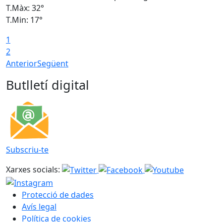
T.Màx: 32°
T
T.Min: 17°
T
1
T
2
Anterior
Següent
Butlletí digital
Subscriu-te
Xarxes socials:
Protecció de dades
Avís legal
Política de cookies