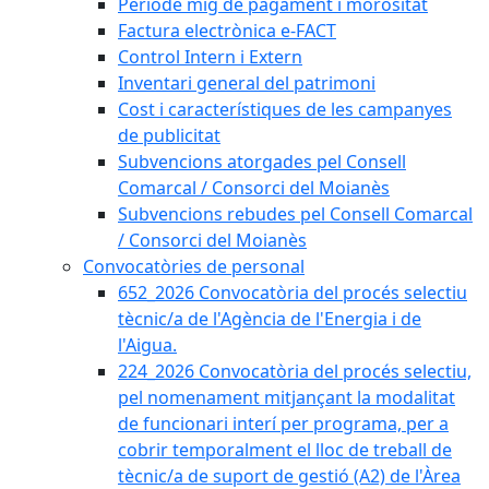
Període mig de pagament i morositat
Factura electrònica e-FACT
Control Intern i Extern
Inventari general del patrimoni
Cost i característiques de les campanyes
de publicitat
Subvencions atorgades pel Consell
Comarcal / Consorci del Moianès
Subvencions rebudes pel Consell Comarcal
/ Consorci del Moianès
Convocatòries de personal
652_2026 Convocatòria del procés selectiu
tècnic/a de l'Agència de l'Energia i de
l'Aigua.
224_2026 Convocatòria del procés selectiu,
pel nomenament mitjançant la modalitat
de funcionari interí per programa, per a
cobrir temporalment el lloc de treball de
tècnic/a de suport de gestió (A2) de l'Àrea