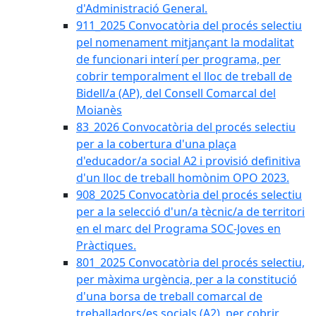
d'Administració General.
911_2025 Convocatòria del procés selectiu
pel nomenament mitjançant la modalitat
de funcionari interí per programa, per
cobrir temporalment el lloc de treball de
Bidell/a (AP), del Consell Comarcal del
Moianès
83_2026 Convocatòria del procés selectiu
per a la cobertura d'una plaça
d'educador/a social A2 i provisió definitiva
d'un lloc de treball homònim OPO 2023.
908_2025 Convocatòria del procés selectiu
per a la selecció d'un/a tècnic/a de territori
en el marc del Programa SOC-Joves en
Pràctiques.
801_2025 Convocatòria del procés selectiu,
per màxima urgència, per a la constitució
d'una borsa de treball comarcal de
treballadors/es socials (A2), per cobrir