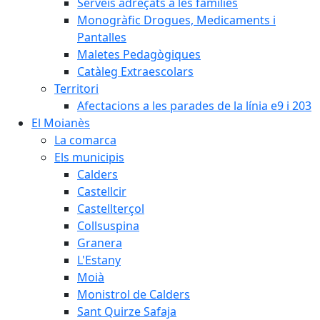
Serveis adreçats a les famílies
Monogràfic Drogues, Medicaments i
Pantalles
Maletes Pedagògiques
Catàleg Extraescolars
Territori
Afectacions a les parades de la línia e9 i 203
El Moianès
La comarca
Els municipis
Calders
Castellcir
Castellterçol
Collsuspina
Granera
L'Estany
Moià
Monistrol de Calders
Sant Quirze Safaja