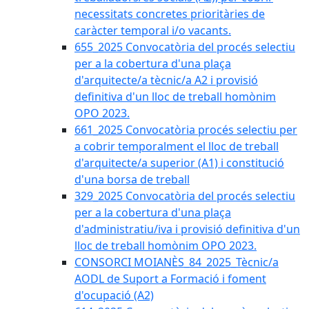
necessitats concretes prioritàries de
caràcter temporal i/o vacants.
655_2025 Convocatòria del procés selectiu
per a la cobertura d'una plaça
d'arquitecte/a tècnic/a A2 i provisió
definitiva d'un lloc de treball homònim
OPO 2023.
661_2025 Convocatòria procés selectiu per
a cobrir temporalment el lloc de treball
d'arquitecte/a superior (A1) i constitució
d'una borsa de treball
329_2025 Convocatòria del procés selectiu
per a la cobertura d'una plaça
d'administratiu/iva i provisió definitiva d'un
lloc de treball homònim OPO 2023.
CONSORCI MOIANÈS_84_2025_Tècnic/a
AODL de Suport a Formació i foment
d'ocupació (A2)