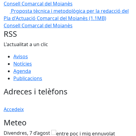
Consell Comarcal del Moianès
Proposta tècnica i metodològica per la redacció del
Pla d'Actuació Comarcal del Moianès
(1.1MB)
Consell Comarcal del Moianès
RSS
L'actualitat a un clic
Avisos
Notícies
Agenda
Publicacions
Adreces i telèfons
Accedeix
Meteo
Divendres, 7 d’agost
D