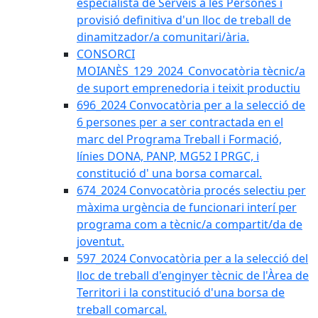
especialista de Serveis a les Persones i
provisió definitiva d'un lloc de treball de
dinamitzador/a comunitari/ària.
CONSORCI
MOIANÈS_129_2024_Convocatòria tècnic/a
de suport emprenedoria i teixit productiu
696_2024 Convocatòria per a la selecció de
6 persones per a ser contractada en el
marc del Programa Treball i Formació,
línies DONA, PANP, MG52 I PRGC, i
constitució d' una borsa comarcal.
674_2024 Convocatòria procés selectiu per
màxima urgència de funcionari interí per
programa com a tècnic/a compartit/da de
joventut.
597_2024 Convocatòria per a la selecció del
lloc de treball d'enginyer tècnic de l'Àrea de
Territori i la constitució d'una borsa de
treball comarcal.