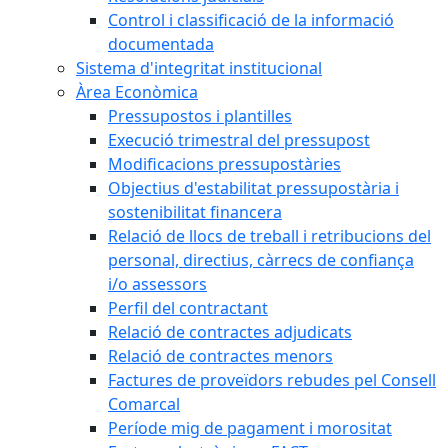
Control i classificació de la informació
documentada
Sistema d'integritat institucional
Àrea Econòmica
Pressupostos i plantilles
Execució trimestral del pressupost
Modificacions pressupostàries
Objectius d'estabilitat pressupostària i
sostenibilitat financera
Relació de llocs de treball i retribucions del
personal, directius, càrrecs de confiança
i/o assessors
Perfil del contractant
Relació de contractes adjudicats
Relació de contractes menors
Factures de proveïdors rebudes pel Consell
Comarcal
Període mig de pagament i morositat