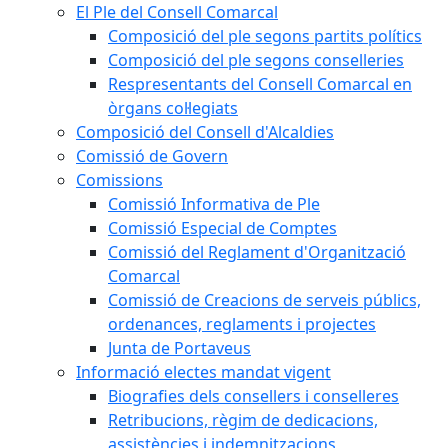
El Ple del Consell Comarcal
Composició del ple segons partits polítics
Composició del ple segons conselleries
Respresentants del Consell Comarcal en
òrgans col·legiats
Composició del Consell d'Alcaldies
Comissió de Govern
Comissions
Comissió Informativa de Ple
Comissió Especial de Comptes
Comissió del Reglament d'Organització
Comarcal
Comissió de Creacions de serveis públics,
ordenances, reglaments i projectes
Junta de Portaveus
Informació electes mandat vigent
Biografies dels consellers i conselleres
Retribucions, règim de dedicacions,
assistències i indemnitzacions