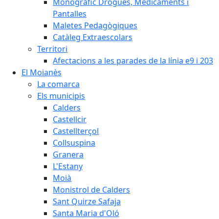
Monogràfic Drogues, Medicaments i
Pantalles
Maletes Pedagògiques
Catàleg Extraescolars
Territori
Afectacions a les parades de la línia e9 i 203
El Moianès
La comarca
Els municipis
Calders
Castellcir
Castellterçol
Collsuspina
Granera
L'Estany
Moià
Monistrol de Calders
Sant Quirze Safaja
Santa Maria d'Oló