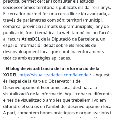
pràctica, permet cercar i consultar els estudis
socioeconòmics territorials publicats els darrers anys.
El cercador permet fer una cerca lliure i/o avançada, a
través de paràmetres com són: territori (municipi,
comarca, província i àmbits supramunicipals), any de
publicació, font i temàtica. La web també inclou l'accés
al recurs
AtlesDEL
de la Diputació de Barcelona, un
espai d'informació i debat sobre els models de
desenvoluapment local que combina enfocaments
teòrics amb estratègies aplicades.
- El blog de visualització de la informació de la
XODEL
:
http://visualitzadades.com/la-xodel/
- Aquest
és l'espai de la Xarxa d'Observatoris de
Desenvolupament Econòmic Local destinat a la
visutalització de la informació. Aquí trobareu diferents
eines de visualització amb les que treballem i volem
difondre el seu ús en l'àmbit del desenvolupamen local.
A part, comentem bones pràctiques d'organitzacions i