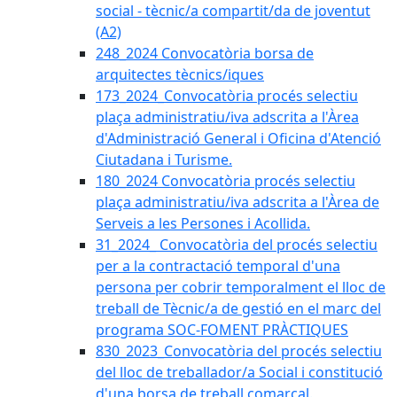
social - tècnic/a compartit/da de joventut
(A2)
248_2024 Convocatòria borsa de
arquitectes tècnics/iques
173_2024_Convocatòria procés selectiu
plaça administratiu/iva adscrita a l'Àrea
d'Administració General i Oficina d'Atenció
Ciutadana i Turisme.
180_2024 Convocatòria procés selectiu
plaça administratiu/iva adscrita a l'Àrea de
Serveis a les Persones i Acollida.
31_2024_ Convocatòria del procés selectiu
per a la contractació temporal d'una
persona per cobrir temporalment el lloc de
treball de Tècnic/a de gestió en el marc del
programa SOC-FOMENT PRÀCTIQUES
830_2023_Convocatòria del procés selectiu
del lloc de treballador/a Social i constitució
d'una borsa de treball comarcal.