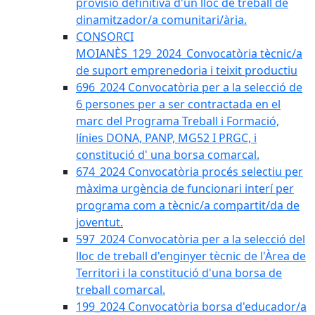
provisió definitiva d'un lloc de treball de
dinamitzador/a comunitari/ària.
CONSORCI
MOIANÈS_129_2024_Convocatòria tècnic/a
de suport emprenedoria i teixit productiu
696_2024 Convocatòria per a la selecció de
6 persones per a ser contractada en el
marc del Programa Treball i Formació,
línies DONA, PANP, MG52 I PRGC, i
constitució d' una borsa comarcal.
674_2024 Convocatòria procés selectiu per
màxima urgència de funcionari interí per
programa com a tècnic/a compartit/da de
joventut.
597_2024 Convocatòria per a la selecció del
lloc de treball d'enginyer tècnic de l'Àrea de
Territori i la constitució d'una borsa de
treball comarcal.
199_2024 Convocatòria borsa d'educador/a