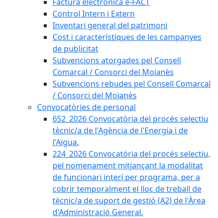
Factura electrònica e-FACT
Control Intern i Extern
Inventari general del patrimoni
Cost i característiques de les campanyes
de publicitat
Subvencions atorgades pel Consell
Comarcal / Consorci del Moianès
Subvencions rebudes pel Consell Comarcal
/ Consorci del Moianès
Convocatòries de personal
652_2026 Convocatòria del procés selectiu
tècnic/a de l'Agència de l'Energia i de
l'Aigua.
224_2026 Convocatòria del procés selectiu,
pel nomenament mitjançant la modalitat
de funcionari interí per programa, per a
cobrir temporalment el lloc de treball de
tècnic/a de suport de gestió (A2) de l'Àrea
d'Administració General.