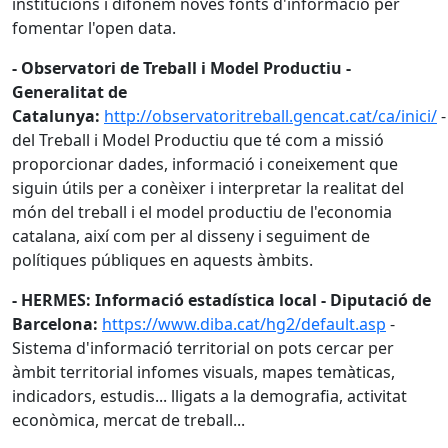
institucions i difonem noves fonts d'informació per
fomentar l'open data.
- Observatori de Treball i Model Productiu -
Generalitat de
Catalunya:
http://observatoritreball.gencat.cat/ca/inici/
-
del Treball i Model Productiu que té com a missió
proporcionar dades, informació i coneixement que
siguin útils per a conèixer i interpretar la realitat del
món del treball i el model productiu de l'economia
catalana, així com per al disseny i seguiment de
polítiques públiques en aquests àmbits.
- HERMES: Informació estadística local - Diputació de
Barcelona:
https://www.diba.cat/hg2/default.asp
-
Sistema d'informació territorial on pots cercar per
àmbit territorial infomes visuals, mapes temàticas,
indicadors, estudis... lligats a la demografia, activitat
econòmica, mercat de treball...