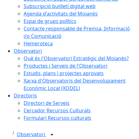
Subscripció butlletí digital web
Agenda d'activitats del Moianès
Espai de grups polítics
Contacte responsable de Premsa, Informació
i/o Comunicació
Hemeroteca
Observatori
Què és l'Observatori Estratègic del Moianès?
Productes i Serveis de l'Observatori
Estudis, plans i projectes aprovats
Xarxa d'Observatoris del Desenvolupament
Econòmic Local (XODEL)
Directoris
Directori de Serveis
Cercador Recursos Culturals
Formulari Recursos culturals
Observatori