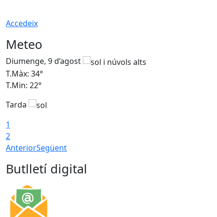
Accedeix
Meteo
Diumenge, 9 d’agost
D
T.Màx: 34°
T
T.Min: 22°
T
Tarda
T
1
2
Anterior
Següent
Butlletí digital