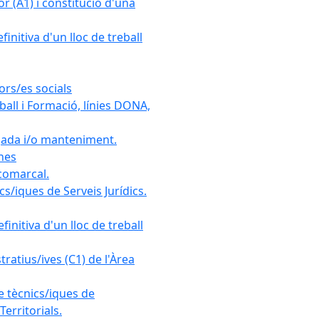
r (A1) i constitució d'una
initiva d'un lloc de treball
ors/es socials
all i Formació, línies DONA,
gada i/o manteniment.
ones
 comarcal.
s/iques de Serveis Jurídics.
initiva d'un lloc de treball
ratius/ives (C1) de l'Àrea
e tècnics/iques de
erritorials.