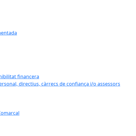
umentada
ibilitat financera
personal, directius, càrrecs de confiança i/o assessors
 Comarcal