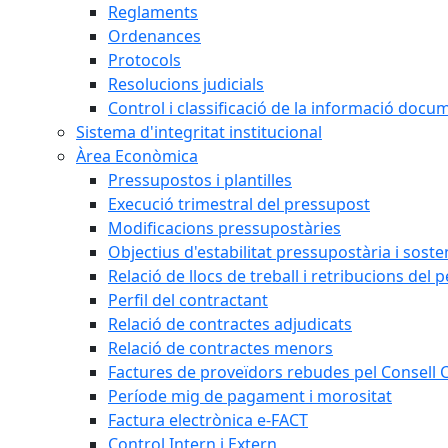
Reglaments
Ordenances
Protocols
Resolucions judicials
Control i classificació de la informació doc
Sistema d'integritat institucional
Àrea Econòmica
Pressupostos i plantilles
Execució trimestral del pressupost
Modificacions pressupostàries
Objectius d'estabilitat pressupostària i sosten
Relació de llocs de treball i retribucions del 
Perfil del contractant
Relació de contractes adjudicats
Relació de contractes menors
Factures de proveïdors rebudes pel Consell
Període mig de pagament i morositat
Factura electrònica e-FACT
Control Intern i Extern