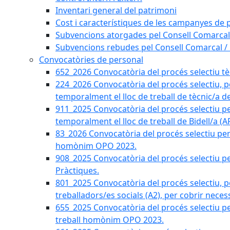
Inventari general del patrimoni
Cost i característiques de les campanyes de p
Subvencions atorgades pel Consell Comarcal
Subvencions rebudes pel Consell Comarcal /
Convocatòries de personal
652_2026 Convocatòria del procés selectiu tècn
224_2026 Convocatòria del procés selectiu, p
temporalment el lloc de treball de tècnic/a d
911_2025 Convocatòria del procés selectiu p
temporalment el lloc de treball de Bidell/a (
83_2026 Convocatòria del procés selectiu per a
homònim OPO 2023.
908_2025 Convocatòria del procés selectiu per
Pràctiques.
801_2025 Convocatòria del procés selectiu, p
treballadors/es socials (A2), per cobrir neces
655_2025 Convocatòria del procés selectiu per 
treball homònim OPO 2023.