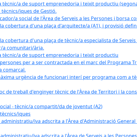
nic/a de suport emprenedoria i teixit productiu (segona
tècnics/iques de Gestió.
ador/a social de l'Àrea de Serveis a les Persones i borsa c
 cobertura d'una plaça d'arquitecte/a (A1), i provisió definit
a cobertura d'una plaça de tècnic/a especialista de Serveis 
r/a comunitari/ària.
cnic/a de suport emprenedoria i teixit productiu
 persones per a ser contractada en el marc del Programa Tre
a comarcal.
àxima urgència de funcionari interí per programa com a tè
c de treball d'enginyer tècnic de l'Àrea de Territori i la con
ial - tècnic/a compartit/da de joventut (A2)
tècnics/iques
dministratiu/iva adscrita a l'Àrea d'Administració General i
ministratiu/iva adscrita a l'Àrea de Serveis a les Persones 