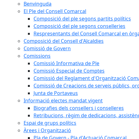
Benvinguda
El Ple del Consell Comarcal
Composició del ple segons partits polítics
Composició del ple segons conselleries
Respresentants del Consell Comarcal en òrgan
Composició del Consell d'Alcaldies
Comissió de Govern
Comissions
Comissió Informativa de Ple
Comissió Especial de Comptes
Comissió del Reglament d'Organització Com
Comissió de Creacions de serveis públics, or
Junta de Portaveus
Informació electes mandat vigent
Biografies dels consellers i conselleres
Retribucions, règim de dedicacions, assistèn
Espai de grups polítics
Àrees i Organització
Pla de Govern - Pla d'Actuació Comarcal