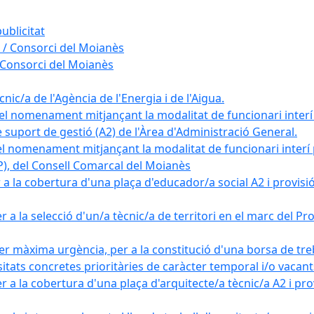
ublicitat
 / Consorci del Moianès
 Consorci del Moianès
ic/a de l'Agència de l'Energia i de l'Aigua.
el nomenament mitjançant la modalitat de funcionari interí
e suport de gestió (A2) de l'Àrea d'Administració General.
el nomenament mitjançant la modalitat de funcionari interí
AP), del Consell Comarcal del Moianès
 la cobertura d'una plaça d'educador/a social A2 i provisió d
 a la selecció d'un/a tècnic/a de territori en el marc del 
er màxima urgència, per a la constitució d'una borsa de tre
sitats concretes prioritàries de caràcter temporal i/o vacant
a la cobertura d'una plaça d'arquitecte/a tècnic/a A2 i provi