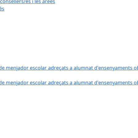
consellers/es i les àrees
ès
de menjador escolar adreçats a alumnat d'ensenyaments obli
de menjador escolar adreçats a alumnat d'ensenyaments obli