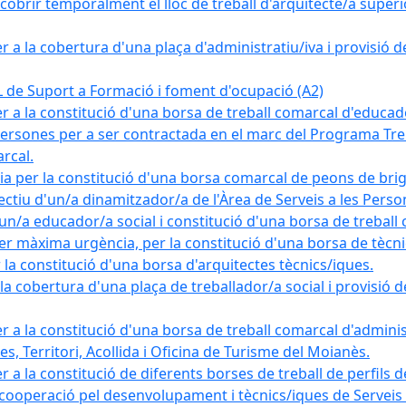
obrir temporalment el lloc de treball d'arquitecte/a superio
a la cobertura d'una plaça d'administratiu/iva i provisió def
e Suport a Formació i foment d'ocupació (A2)
r a la constitució d'una borsa de treball comarcal d'educad
persones per a ser contractada en el marc del Programa Treb
rcal.
a per la constitució d'una borsa comarcal de peons de bri
ectiu d'un/a dinamitzador/a de l'Àrea de Serveis a les Pers
un/a educador/a social i constitució d'una borsa de treball
r màxima urgència, per la constitució d'una borsa de tècnic
la constitució d'una borsa d'arquitectes tècnics/iques.
 cobertura d'una plaça de treballador/a social i provisió def
 a la constitució d'una borsa de treball comarcal d'administ
s, Territori, Acollida i Oficina de Turisme del Moianès.
 a la constitució de diferents borses de treball de perfils d
 cooperació pel desenvolupament i tècnics/iques de Serveis T