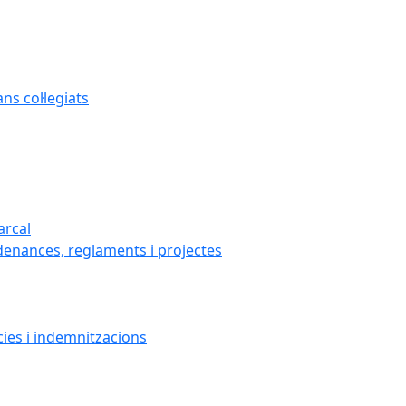
s col·legiats
arcal
denances, reglaments i projectes
cies i indemnitzacions