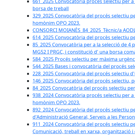
661_2025 Convocatòria procés selectiu per a c
borsa de treball
329_2025 Convocatòria del procés selectiu per 
homònim OPO 2023.
CONSORCI MOIANÈS_84_2025_Tècnic/a AODL d
614_2025 Convocatòria del procès selectiu pe
85_2025 Convocatòria per a la selecció de 4 
MG52 I PRGC, i constitució d' una borsa coma
584_2025 Procés selectiu per màxima urgènci
544_2025 Bases i convocatòria del procés sel
228_2025 Convocatòria del procés selectiu d'
146_2025 Convocatòria del procés selectiu, pe
84_2025 Convocatòria del procés selectiu per 
938_2024 Convocatòria procés selectiu per a la
homònim OPO 2023.
892_2024 Convocatòria del procés selectiu per
d'Administració General, Serveis a les Persone
911_2024 Convocatòria del procés selectiu per
Comunicació, treball en xarxa, organització i