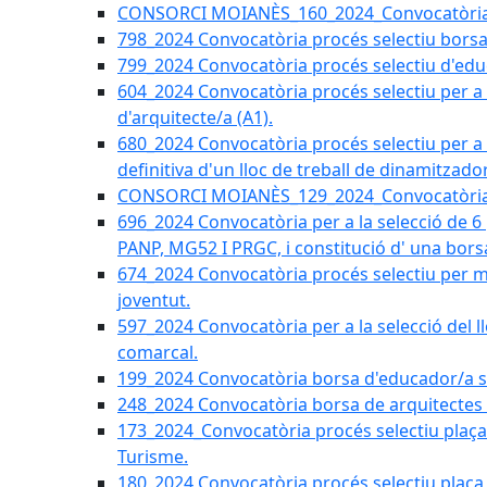
CONSORCI MOIANÈS_160_2024_Convocatòria tèc
798_2024 Convocatòria procés selectiu borsa 
799_2024 Convocatòria procés selectiu d'educ
604_2024 Convocatòria procés selectiu per a la
d'arquitecte/a (A1).
680_2024 Convocatòria procés selectiu per a l
definitiva d'un lloc de treball de dinamitzado
CONSORCI MOIANÈS_129_2024_Convocatòria tè
696_2024 Convocatòria per a la selecció de 6
PANP, MG52 I PRGC, i constitució d' una bors
674_2024 Convocatòria procés selectiu per m
joventut.
597_2024 Convocatòria per a la selecció del llo
comarcal.
199_2024 Convocatòria borsa d'educador/a soc
248_2024 Convocatòria borsa de arquitectes 
173_2024_Convocatòria procés selectiu plaça a
Turisme.
180_2024 Convocatòria procés selectiu plaça ad