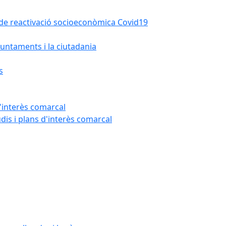
la de reactivació socioeconòmica Covid19
untaments i la ciutadania
s
'interès comarcal
udis i plans d'interès comarcal