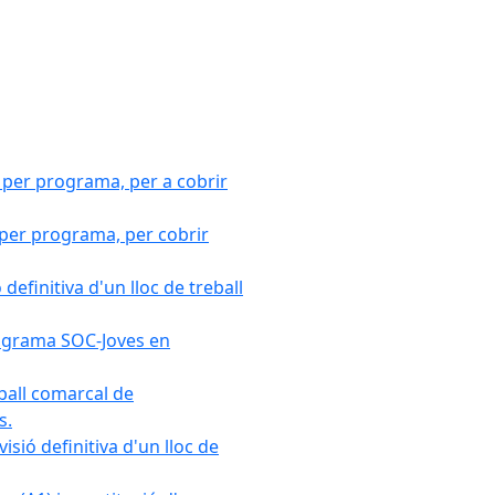
 per programa, per a cobrir
 per programa, per cobrir
efinitiva d'un lloc de treball
Programa SOC-Joves en
ball comarcal de
s.
sió definitiva d'un lloc de