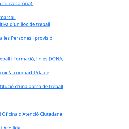
 convocatòria).
omarcal.
iva d'un lloc de treball
a les Persones i provisió
ball i Formació, línies DONA,
cnic/a compartit/da de
stitució d'una borsa de treball
 Oficina d'Atenció Ciutadana i
i Acollida.