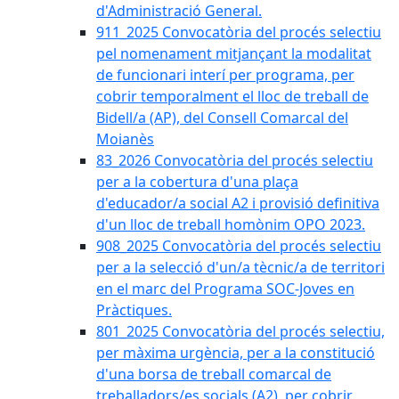
d'Administració General.
911_2025 Convocatòria del procés selectiu
pel nomenament mitjançant la modalitat
de funcionari interí per programa, per
cobrir temporalment el lloc de treball de
Bidell/a (AP), del Consell Comarcal del
Moianès
83_2026 Convocatòria del procés selectiu
per a la cobertura d'una plaça
d'educador/a social A2 i provisió definitiva
d'un lloc de treball homònim OPO 2023.
908_2025 Convocatòria del procés selectiu
per a la selecció d'un/a tècnic/a de territori
en el marc del Programa SOC-Joves en
Pràctiques.
801_2025 Convocatòria del procés selectiu,
per màxima urgència, per a la constitució
d'una borsa de treball comarcal de
treballadors/es socials (A2), per cobrir