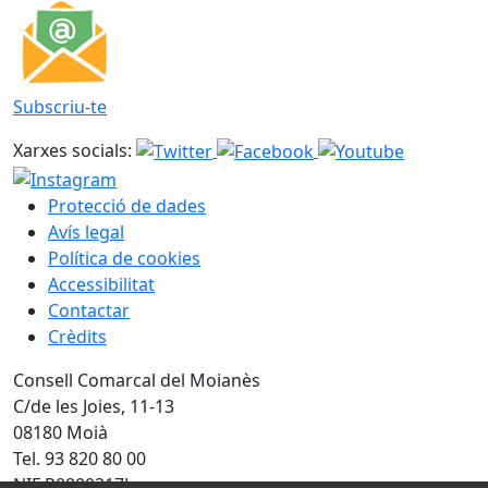
Subscriu-te
Xarxes socials:
Protecció de dades
Avís legal
Política de cookies
Accessibilitat
Contactar
Crèdits
Consell Comarcal del Moianès
C/de les Joies, 11-13
08180 Moià
Tel. 93 820 80 00
NIF P0800317J