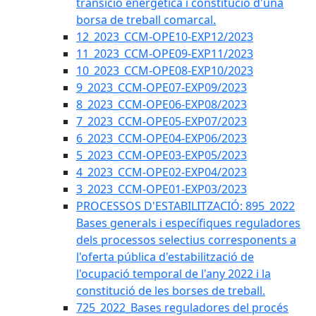
transició energètica i constitució d'una
borsa de treball comarcal.
12_2023_CCM-OPE10-EXP12/2023
11_2023_CCM-OPE09-EXP11/2023
10_2023_CCM-OPE08-EXP10/2023
9_2023_CCM-OPE07-EXP09/2023
8_2023_CCM-OPE06-EXP08/2023
7_2023_CCM-OPE05-EXP07/2023
6_2023_CCM-OPE04-EXP06/2023
5_2023_CCM-OPE03-EXP05/2023
4_2023_CCM-OPE02-EXP04/2023
3_2023_CCM-OPE01-EXP03/2023
PROCESSOS D'ESTABILITZACIÓ: 895_2022
Bases generals i específiques reguladores
dels processos selectius corresponents a
l'oferta pública d'estabilització de
l'ocupació temporal de l'any 2022 i la
constitució de les borses de treball.
725_2022_Bases reguladores del procés