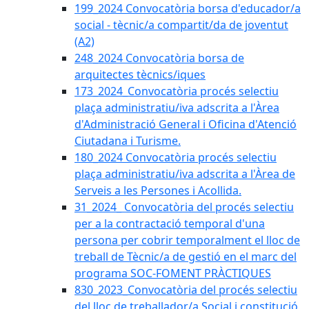
199_2024 Convocatòria borsa d'educador/a
social - tècnic/a compartit/da de joventut
(A2)
248_2024 Convocatòria borsa de
arquitectes tècnics/iques
173_2024_Convocatòria procés selectiu
plaça administratiu/iva adscrita a l'Àrea
d'Administració General i Oficina d'Atenció
Ciutadana i Turisme.
180_2024 Convocatòria procés selectiu
plaça administratiu/iva adscrita a l'Àrea de
Serveis a les Persones i Acollida.
31_2024_ Convocatòria del procés selectiu
per a la contractació temporal d'una
persona per cobrir temporalment el lloc de
treball de Tècnic/a de gestió en el marc del
programa SOC-FOMENT PRÀCTIQUES
830_2023_Convocatòria del procés selectiu
del lloc de treballador/a Social i constitució