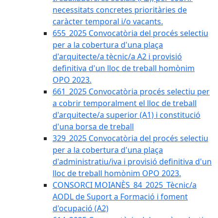
necessitats concretes prioritàries de
caràcter temporal i/o vacants.
655_2025 Convocatòria del procés selectiu
per a la cobertura d'una plaça
d'arquitecte/a tècnic/a A2 i provisió
definitiva d'un lloc de treball homònim
OPO 2023.
661_2025 Convocatòria procés selectiu per
a cobrir temporalment el lloc de treball
d'arquitecte/a superior (A1) i constitució
d'una borsa de treball
329_2025 Convocatòria del procés selectiu
per a la cobertura d'una plaça
d'administratiu/iva i provisió definitiva d'un
lloc de treball homònim OPO 2023.
CONSORCI MOIANÈS_84_2025_Tècnic/a
AODL de Suport a Formació i foment
d'ocupació (A2)