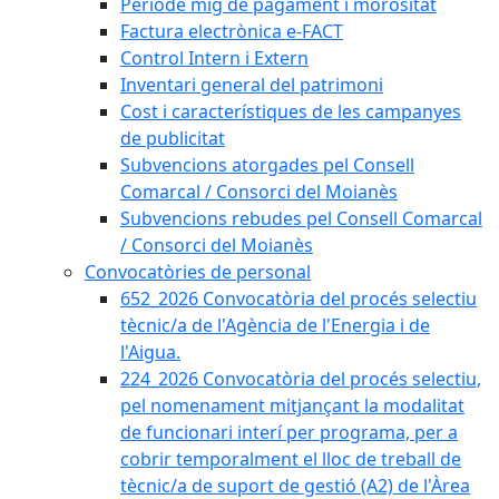
Període mig de pagament i morositat
Factura electrònica e-FACT
Control Intern i Extern
Inventari general del patrimoni
Cost i característiques de les campanyes
de publicitat
Subvencions atorgades pel Consell
Comarcal / Consorci del Moianès
Subvencions rebudes pel Consell Comarcal
/ Consorci del Moianès
Convocatòries de personal
652_2026 Convocatòria del procés selectiu
tècnic/a de l'Agència de l'Energia i de
l'Aigua.
224_2026 Convocatòria del procés selectiu,
pel nomenament mitjançant la modalitat
de funcionari interí per programa, per a
cobrir temporalment el lloc de treball de
tècnic/a de suport de gestió (A2) de l'Àrea