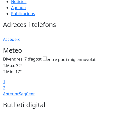
Notícies
Agenda
Publicacions
Adreces i telèfons
Accedeix
Meteo
Divendres, 7 d’agost
D
T.Màx: 32°
T
T.Min: 17°
T
1
T
2
Anterior
Següent
Butlletí digital