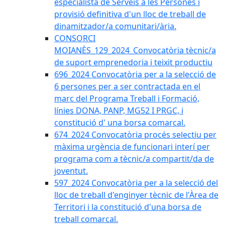
especialista de Serveis a les Persones i
provisió definitiva d'un lloc de treball de
dinamitzador/a comunitari/ària.
CONSORCI
MOIANÈS_129_2024_Convocatòria tècnic/a
de suport emprenedoria i teixit productiu
696_2024 Convocatòria per a la selecció de
6 persones per a ser contractada en el
marc del Programa Treball i Formació,
línies DONA, PANP, MG52 I PRGC, i
constitució d' una borsa comarcal.
674_2024 Convocatòria procés selectiu per
màxima urgència de funcionari interí per
programa com a tècnic/a compartit/da de
joventut.
597_2024 Convocatòria per a la selecció del
lloc de treball d'enginyer tècnic de l'Àrea de
Territori i la constitució d'una borsa de
treball comarcal.