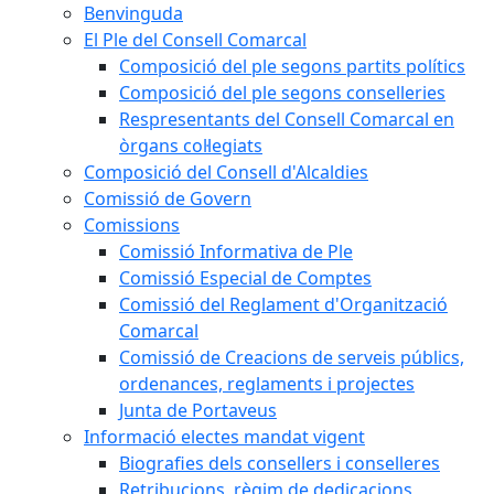
Benvinguda
El Ple del Consell Comarcal
Composició del ple segons partits polítics
Composició del ple segons conselleries
Respresentants del Consell Comarcal en
òrgans col·legiats
Composició del Consell d'Alcaldies
Comissió de Govern
Comissions
Comissió Informativa de Ple
Comissió Especial de Comptes
Comissió del Reglament d'Organització
Comarcal
Comissió de Creacions de serveis públics,
ordenances, reglaments i projectes
Junta de Portaveus
Informació electes mandat vigent
Biografies dels consellers i conselleres
Retribucions, règim de dedicacions,