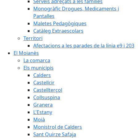
Serveis adreçats a les famílies
Monogràfic Drogues, Medicaments i
Pantalles
Maletes Pedagògiques
Catàleg Extraescolars
Territori
Afectacions a les parades de la línia e9 i 203
El Moianès
La comarca
Els municipis
Calders
Castellcir
Castellterçol
Collsuspina
Granera
L'Estany
Moià
Monistrol de Calders
Sant Quirze Safaja