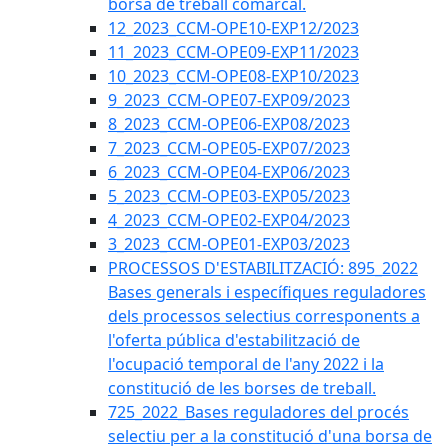
borsa de treball comarcal.
12_2023_CCM-OPE10-EXP12/2023
11_2023_CCM-OPE09-EXP11/2023
10_2023_CCM-OPE08-EXP10/2023
9_2023_CCM-OPE07-EXP09/2023
8_2023_CCM-OPE06-EXP08/2023
7_2023_CCM-OPE05-EXP07/2023
6_2023_CCM-OPE04-EXP06/2023
5_2023_CCM-OPE03-EXP05/2023
4_2023_CCM-OPE02-EXP04/2023
3_2023_CCM-OPE01-EXP03/2023
PROCESSOS D'ESTABILITZACIÓ: 895_2022
Bases generals i específiques reguladores
dels processos selectius corresponents a
l'oferta pública d'estabilització de
l'ocupació temporal de l'any 2022 i la
constitució de les borses de treball.
725_2022_Bases reguladores del procés
selectiu per a la constitució d'una borsa de