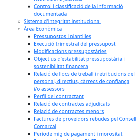
Control i classificació de la informació
documentada
Sistema d'integritat institucional
Àrea Econòmica
Pressupostos i plantilles
Execució trimestral del pressupost
Modificacions pressupostàries
Objectius d'estabilitat pressupostària i
sostenibilitat financera
Relació de llocs de treball i retribucions del
personal, directius, càrrecs de confiança
i/o assessors
Perfil del contractant
Relació de contractes adjudicats
Relació de contractes menors
Factures de proveïdors rebudes pel Consell
Comarcal
Període mig de pagament i morositat