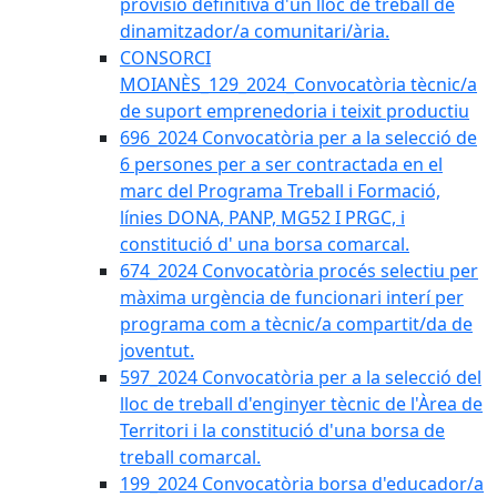
provisió definitiva d'un lloc de treball de
dinamitzador/a comunitari/ària.
CONSORCI
MOIANÈS_129_2024_Convocatòria tècnic/a
de suport emprenedoria i teixit productiu
696_2024 Convocatòria per a la selecció de
6 persones per a ser contractada en el
marc del Programa Treball i Formació,
línies DONA, PANP, MG52 I PRGC, i
constitució d' una borsa comarcal.
674_2024 Convocatòria procés selectiu per
màxima urgència de funcionari interí per
programa com a tècnic/a compartit/da de
joventut.
597_2024 Convocatòria per a la selecció del
lloc de treball d'enginyer tècnic de l'Àrea de
Territori i la constitució d'una borsa de
treball comarcal.
199_2024 Convocatòria borsa d'educador/a