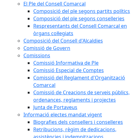
El Ple del Consell Comarcal
Composició del ple segons partits polítics
Composició del ple segons conselleries
Respresentants del Consell Comarcal en
òrgans col·legiats
Composició del Consell d'Alcaldies
Comissió de Govern
Comissions
Comissió Informativa de Ple
Comissió Especial de Comptes
Comissió del Reglament d'Organització
Comarcal
Comissió de Creacions de serveis públics,
ordenances, reglaments i projectes
Junta de Portaveus
Informació electes mandat vigent
Biografies dels consellers i conselleres
Retribucions, règim de dedicacions,
assistències i indemnitzacions