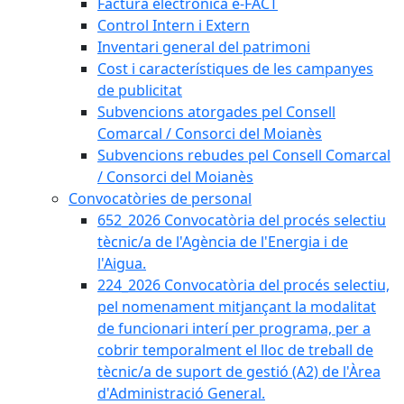
Factura electrònica e-FACT
Control Intern i Extern
Inventari general del patrimoni
Cost i característiques de les campanyes
de publicitat
Subvencions atorgades pel Consell
Comarcal / Consorci del Moianès
Subvencions rebudes pel Consell Comarcal
/ Consorci del Moianès
Convocatòries de personal
652_2026 Convocatòria del procés selectiu
tècnic/a de l'Agència de l'Energia i de
l'Aigua.
224_2026 Convocatòria del procés selectiu,
pel nomenament mitjançant la modalitat
de funcionari interí per programa, per a
cobrir temporalment el lloc de treball de
tècnic/a de suport de gestió (A2) de l'Àrea
d'Administració General.