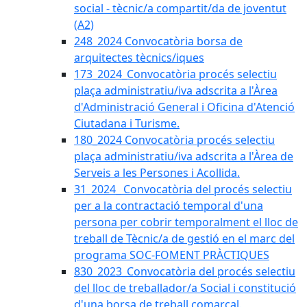
social - tècnic/a compartit/da de joventut
(A2)
248_2024 Convocatòria borsa de
arquitectes tècnics/iques
173_2024_Convocatòria procés selectiu
plaça administratiu/iva adscrita a l'Àrea
d'Administració General i Oficina d'Atenció
Ciutadana i Turisme.
180_2024 Convocatòria procés selectiu
plaça administratiu/iva adscrita a l'Àrea de
Serveis a les Persones i Acollida.
31_2024_ Convocatòria del procés selectiu
per a la contractació temporal d'una
persona per cobrir temporalment el lloc de
treball de Tècnic/a de gestió en el marc del
programa SOC-FOMENT PRÀCTIQUES
830_2023_Convocatòria del procés selectiu
del lloc de treballador/a Social i constitució
d'una borsa de treball comarcal.