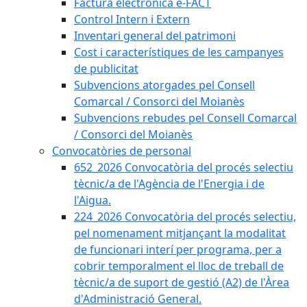
Factura electrònica e-FACT
Control Intern i Extern
Inventari general del patrimoni
Cost i característiques de les campanyes
de publicitat
Subvencions atorgades pel Consell
Comarcal / Consorci del Moianès
Subvencions rebudes pel Consell Comarcal
/ Consorci del Moianès
Convocatòries de personal
652_2026 Convocatòria del procés selectiu
tècnic/a de l'Agència de l'Energia i de
l'Aigua.
224_2026 Convocatòria del procés selectiu,
pel nomenament mitjançant la modalitat
de funcionari interí per programa, per a
cobrir temporalment el lloc de treball de
tècnic/a de suport de gestió (A2) de l'Àrea
d'Administració General.