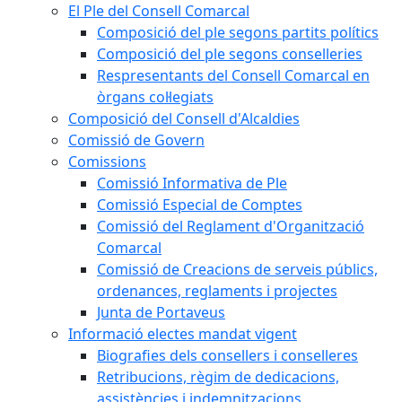
El Ple del Consell Comarcal
Composició del ple segons partits polítics
Composició del ple segons conselleries
Respresentants del Consell Comarcal en
òrgans col·legiats
Composició del Consell d'Alcaldies
Comissió de Govern
Comissions
Comissió Informativa de Ple
Comissió Especial de Comptes
Comissió del Reglament d'Organització
Comarcal
Comissió de Creacions de serveis públics,
ordenances, reglaments i projectes
Junta de Portaveus
Informació electes mandat vigent
Biografies dels consellers i conselleres
Retribucions, règim de dedicacions,
assistències i indemnitzacions