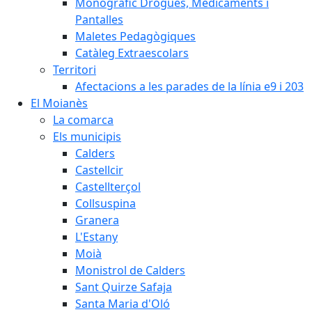
Monogràfic Drogues, Medicaments i
Pantalles
Maletes Pedagògiques
Catàleg Extraescolars
Territori
Afectacions a les parades de la línia e9 i 203
El Moianès
La comarca
Els municipis
Calders
Castellcir
Castellterçol
Collsuspina
Granera
L'Estany
Moià
Monistrol de Calders
Sant Quirze Safaja
Santa Maria d'Oló