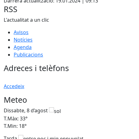
Darrera actualització: 19.01.2024 | 09:13
RSS
L'actualitat a un clic
Avisos
Notícies
Agenda
Publicacions
Adreces i telèfons
Accedeix
Meteo
Dissabte, 8 d’agost
D
T.Màx: 33°
T
T.Min: 18°
T
Tarda