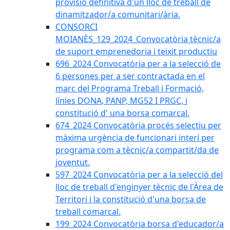
provisió definitiva d'un lloc de treball de
dinamitzador/a comunitari/ària.
CONSORCI
MOIANÈS_129_2024_Convocatòria tècnic/a
de suport emprenedoria i teixit productiu
696_2024 Convocatòria per a la selecció de
6 persones per a ser contractada en el
marc del Programa Treball i Formació,
línies DONA, PANP, MG52 I PRGC, i
constitució d' una borsa comarcal.
674_2024 Convocatòria procés selectiu per
màxima urgència de funcionari interí per
programa com a tècnic/a compartit/da de
joventut.
597_2024 Convocatòria per a la selecció del
lloc de treball d'enginyer tècnic de l'Àrea de
Territori i la constitució d'una borsa de
treball comarcal.
199_2024 Convocatòria borsa d'educador/a