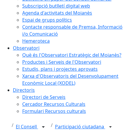
Subscripció butlletí digital web
Agenda d'activitats del Moianès
Espai de grups polítics
Contacte responsable de Premsa, Informació
i/o Comunicació
Hemeroteca
Observatori
Què és l'Observatori Estratègic del Moianès?
Productes i Serveis de l'Observatori
Estudis, plans i projectes aprovats
Xarxa d'Observatoris del Desenvolupament
Econòmic Local (XODEL)
Directoris
Directori de Serveis
Cercador Recursos Culturals
Formulari Recursos culturals
El Consell
Participació ciutadana