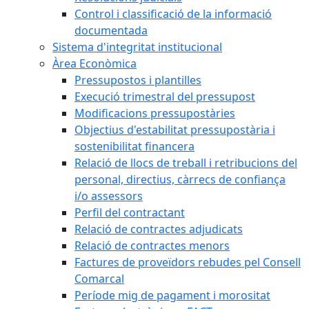
Control i classificació de la informació
documentada
Sistema d'integritat institucional
Àrea Econòmica
Pressupostos i plantilles
Execució trimestral del pressupost
Modificacions pressupostàries
Objectius d'estabilitat pressupostària i
sostenibilitat financera
Relació de llocs de treball i retribucions del
personal, directius, càrrecs de confiança
i/o assessors
Perfil del contractant
Relació de contractes adjudicats
Relació de contractes menors
Factures de proveïdors rebudes pel Consell
Comarcal
Període mig de pagament i morositat