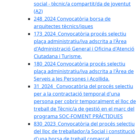
social - tècnic/a compartit/da de joventut
(A2)
248_2024 Convocatòria borsa de
arquitectes tècnics/iques
173_2024_Convocatòria procés selectiu
plaça administratiu/iva adscrita a l'Àrea
d'Administració General i Oficina d'Atenció
Ciutadana i Turisme.
180_2024 Convocatòria procés selectiu
plaça administratiu/iva adscrita a l'Àrea de
Serveis a les Persones i Acollida.
31_2024_ Convocatòria del procés selectiu
per a la contractació temporal d'una
persona per cobrir temporalment el lloc de
treball de Tècnic/a de gestió en el marc del
programa SOC-FOMENT PRÀCTIQUES
830_2023_Convocatòria del procés selectiu
del lloc de treballador/a Social i constitució
d'una borsa de treball comarcal.