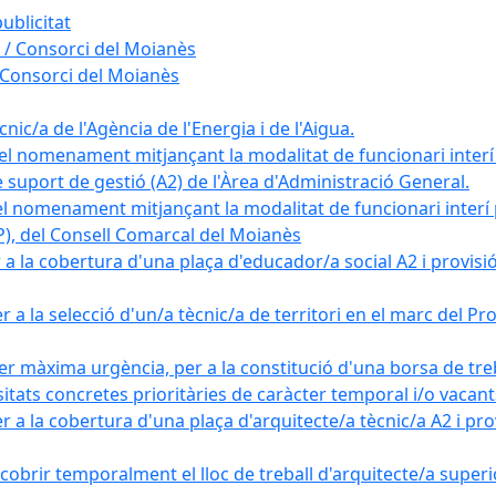
ublicitat
 / Consorci del Moianès
 Consorci del Moianès
ic/a de l'Agència de l'Energia i de l'Aigua.
el nomenament mitjançant la modalitat de funcionari interí
e suport de gestió (A2) de l'Àrea d'Administració General.
el nomenament mitjançant la modalitat de funcionari interí
AP), del Consell Comarcal del Moianès
 la cobertura d'una plaça d'educador/a social A2 i provisió d
 a la selecció d'un/a tècnic/a de territori en el marc del 
er màxima urgència, per a la constitució d'una borsa de tre
sitats concretes prioritàries de caràcter temporal i/o vacant
a la cobertura d'una plaça d'arquitecte/a tècnic/a A2 i provi
obrir temporalment el lloc de treball d'arquitecte/a superio