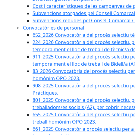
Cost i característiques de les campanyes de p
Subvencions atorgades pel Consell Comarcal
Subvencions rebudes pel Consell Comarcal /
Convocatòries de personal
652_2026 Convocatòria del procés selectiu tècn
224_2026 Convocatòria del procés selectiu, p
temporalment el lloc de treball de tècnic/a d
911_2025 Convocatòria del procés selectiu p
temporalment el lloc de treball de Bidell/a (
83_2026 Convocatòria del procés selectiu per a
homònim OPO 2023.
908_2025 Convocatòria del procés selectiu per
Pràctiques.
801_2025 Convocatòria del procés selectiu, p
treballadors/es socials (A2), per cobrir neces
655_2025 Convocatòria del procés selectiu per 
treball homònim OPO 2023.
661_2025 Convocatòria procés selectiu per a c