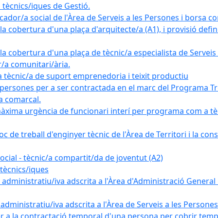
tècnics/iques de Gestió.
ador/a social de l'Àrea de Serveis a les Persones i borsa c
 cobertura d'una plaça d'arquitecte/a (A1), i provisió definit
a cobertura d'una plaça de tècnic/a especialista de Serveis 
r/a comunitari/ària.
cnic/a de suport emprenedoria i teixit productiu
 persones per a ser contractada en el marc del Programa Tre
a comarcal.
àxima urgència de funcionari interí per programa com a tè
c de treball d'enginyer tècnic de l'Àrea de Territori i la con
ial - tècnic/a compartit/da de joventut (A2)
tècnics/iques
dministratiu/iva adscrita a l'Àrea d'Administració General i
ministratiu/iva adscrita a l'Àrea de Serveis a les Persones 
r a la contractació temporal d'una persona per cobrir tempo