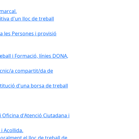
omarcal.
iva d'un lloc de treball
a les Persones i provisió
ball i Formació, línies DONA,
cnic/a compartit/da de
stitució d'una borsa de treball
 Oficina d'Atenció Ciutadana i
i Acollida.
ralment el lloc de treball de