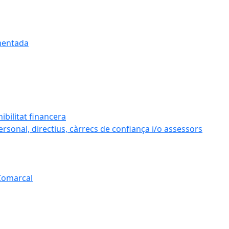
umentada
ibilitat financera
personal, directius, càrrecs de confiança i/o assessors
 Comarcal