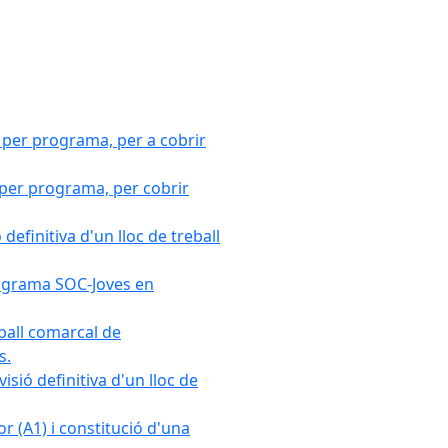
 per programa, per a cobrir
 per programa, per cobrir
efinitiva d'un lloc de treball
Programa SOC-Joves en
ball comarcal de
s.
sió definitiva d'un lloc de
r (A1) i constitució d'una