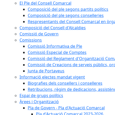
El Ple del Consell Comarcal
Composició del ple segons partits polítics
Composició del ple segons conselleries
Respresentants del Consell Comarcal en òrgan
Composició del Consell d'Alcaldies
Comissió de Govern
Comissions
Comissió Informativa de Ple
Comissió Especial de Comptes
Comissió del Reglament d'Organització Com
Comissió de Creacions de serveis públics, or
Junta de Portaveus
Informació electes mandat vigent
Biografies dels consellers i conselleres
Retribucions, règim de dedicacions, assistèn
Espai de grups polítics
Àrees i Organització
Pla de Govern - Pla d'Actuació Comarcal
Pla d'Actuació Comarcal 2023-2026