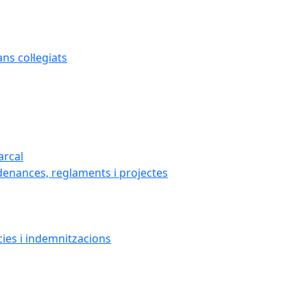
s col·legiats
arcal
denances, reglaments i projectes
cies i indemnitzacions