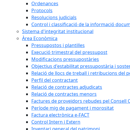
Ordenances
Protocols
Resolucions judicials
Control i classificació de la informació doc
Sistema d'integritat institucional
Àrea Econòmica
Pressupostos i plantilles
Execució trimestral del pressupost
Modificacions pressupostàries
Objectius d'estabilitat pressupostària i sosten
Relació de llocs de treball i retribucions del 
Perfil del contractant
Relació de contractes adjudicats
Relació de contractes menors
Factures de proveïdors rebudes pel Consell
Període mig de pagament i morositat
Factura electrònica e-FACT
Control Intern i Extern
Inventari general del patrimoni