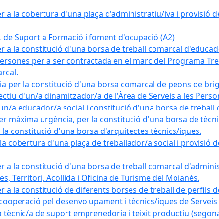
a la cobertura d'una plaça d'administratiu/iva i provisió def
e Suport a Formació i foment d'ocupació (A2)
r a la constitució d'una borsa de treball comarcal d'educad
persones per a ser contractada en el marc del Programa Treb
rcal.
a per la constitució d'una borsa comarcal de peons de bri
ectiu d'un/a dinamitzador/a de l'Àrea de Serveis a les Pers
un/a educador/a social i constitució d'una borsa de treball
r màxima urgència, per la constitució d'una borsa de tècnic
la constitució d'una borsa d'arquitectes tècnics/iques.
 cobertura d'una plaça de treballador/a social i provisió def
 a la constitució d'una borsa de treball comarcal d'administ
s, Territori, Acollida i Oficina de Turisme del Moianès.
 a la constitució de diferents borses de treball de perfils d
 cooperació pel desenvolupament i tècnics/iques de Serveis T
nic/a de suport emprenedoria i teixit productiu (segona