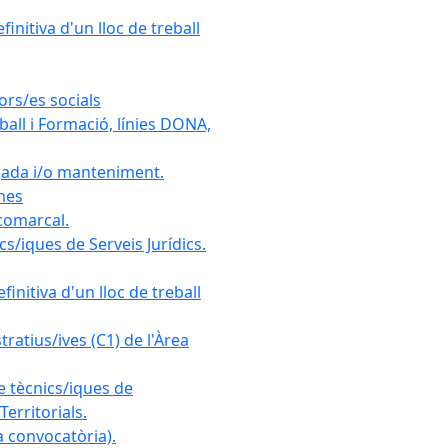
initiva d'un lloc de treball
ors/es socials
all i Formació, línies DONA,
gada i/o manteniment.
ones
 comarcal.
s/iques de Serveis Jurídics.
initiva d'un lloc de treball
ratius/ives (C1) de l'Àrea
e tècnics/iques de
erritorials.
 convocatòria).