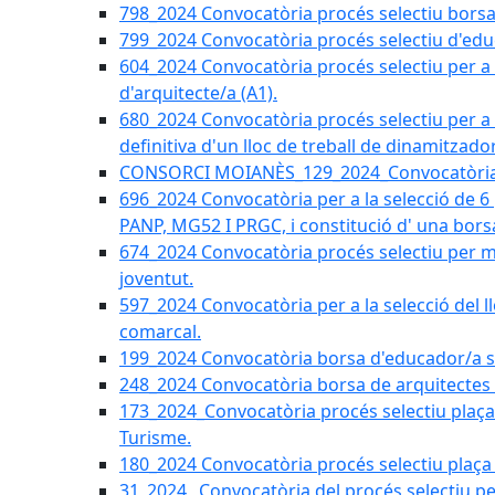
798_2024 Convocatòria procés selectiu borsa 
799_2024 Convocatòria procés selectiu d'educ
604_2024 Convocatòria procés selectiu per a la
d'arquitecte/a (A1).
680_2024 Convocatòria procés selectiu per a l
definitiva d'un lloc de treball de dinamitzado
CONSORCI MOIANÈS_129_2024_Convocatòria tè
696_2024 Convocatòria per a la selecció de 6
PANP, MG52 I PRGC, i constitució d' una bors
674_2024 Convocatòria procés selectiu per m
joventut.
597_2024 Convocatòria per a la selecció del llo
comarcal.
199_2024 Convocatòria borsa d'educador/a soc
248_2024 Convocatòria borsa de arquitectes 
173_2024_Convocatòria procés selectiu plaça a
Turisme.
180_2024 Convocatòria procés selectiu plaça ad
31_2024_ Convocatòria del procés selectiu pe