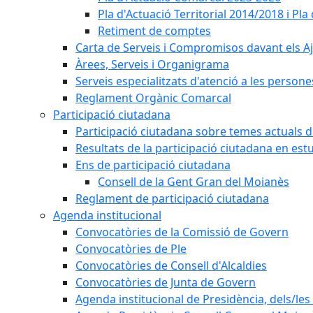
Pla d'Actuació Territorial 2014/2018 i P
Retiment de comptes
Carta de Serveis i Compromisos davant els Aj
Àrees, Serveis i Organigrama
Serveis especialitzats d'atenció a les persone
Reglament Orgànic Comarcal
Participació ciutadana
Participació ciutadana sobre temes actuals d
Resultats de la participació ciutadana en est
Ens de participació ciutadana
Consell de la Gent Gran del Moianès
Reglament de participació ciutadana
Agenda institucional
Convocatòries de la Comissió de Govern
Convocatòries de Ple
Convocatòries de Consell d'Alcaldies
Convocatòries de Junta de Govern
Agenda institucional de Presidència, dels/les 