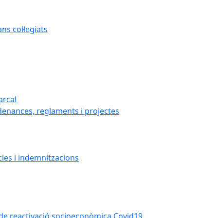
s col·legiats
arcal
denances, reglaments i projectes
cies i indemnitzacions
la de reactivació socioeconòmica Covid19