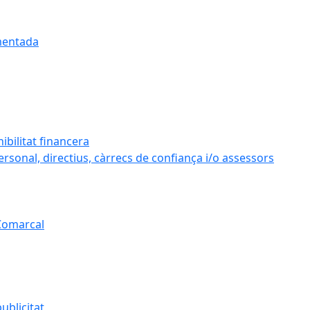
umentada
ibilitat financera
personal, directius, càrrecs de confiança i/o assessors
 Comarcal
ublicitat