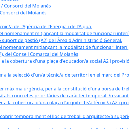
 / Consorci del Moianès
 Consorci del Moianès
ic/a de l'Agència de l'Energia i de l'Aigua.
el nomenament mitjançant la modalitat de funcionari interí
e suport de gestió (A2) de l'Àrea d'Administració General.
el nomenament mitjançant la modalitat de funcionari interí
AP), del Consell Comarcal del Moianès
 la cobertura d'una plaça d'educador/a social A2 i provisió d
 a la selecció d'un/a tècnic/a de territori en el marc del 
er màxima urgència, per a la constitució d'una borsa de tre
sitats concretes prioritàries de caràcter temporal i/o vacant
a la cobertura d'una plaça d'arquitecte/a tècnic/a A2 i provi
obrir temporalment el lloc de treball d'arquitecte/a superio