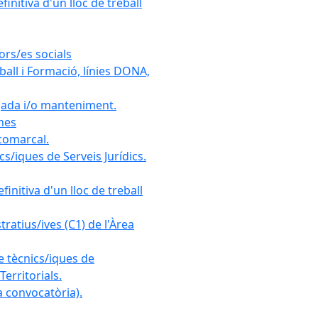
initiva d'un lloc de treball
ors/es socials
all i Formació, línies DONA,
gada i/o manteniment.
ones
 comarcal.
s/iques de Serveis Jurídics.
initiva d'un lloc de treball
ratius/ives (C1) de l'Àrea
e tècnics/iques de
erritorials.
 convocatòria).