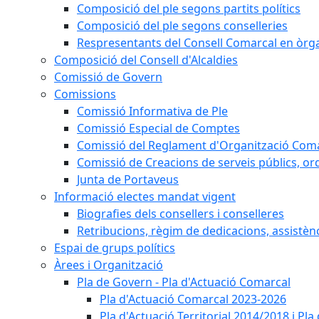
Composició del ple segons partits polítics
Composició del ple segons conselleries
Respresentants del Consell Comarcal en òrgan
Composició del Consell d'Alcaldies
Comissió de Govern
Comissions
Comissió Informativa de Ple
Comissió Especial de Comptes
Comissió del Reglament d'Organització Com
Comissió de Creacions de serveis públics, or
Junta de Portaveus
Informació electes mandat vigent
Biografies dels consellers i conselleres
Retribucions, règim de dedicacions, assistèn
Espai de grups polítics
Àrees i Organització
Pla de Govern - Pla d'Actuació Comarcal
Pla d'Actuació Comarcal 2023-2026
Pla d'Actuació Territorial 2014/2018 i P