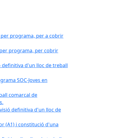
 per programa, per a cobrir
 per programa, per cobrir
efinitiva d'un lloc de treball
Programa SOC-Joves en
ball comarcal de
s.
sió definitiva d'un lloc de
r (A1) i constitució d'una