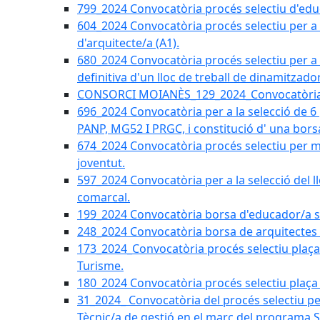
799_2024 Convocatòria procés selectiu d'educ
604_2024 Convocatòria procés selectiu per a la
d'arquitecte/a (A1).
680_2024 Convocatòria procés selectiu per a l
definitiva d'un lloc de treball de dinamitzado
CONSORCI MOIANÈS_129_2024_Convocatòria tè
696_2024 Convocatòria per a la selecció de 6
PANP, MG52 I PRGC, i constitució d' una bors
674_2024 Convocatòria procés selectiu per m
joventut.
597_2024 Convocatòria per a la selecció del llo
comarcal.
199_2024 Convocatòria borsa d'educador/a soc
248_2024 Convocatòria borsa de arquitectes 
173_2024_Convocatòria procés selectiu plaça a
Turisme.
180_2024 Convocatòria procés selectiu plaça ad
31_2024_ Convocatòria del procés selectiu pe
Tècnic/a de gestió en el marc del progra