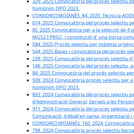
329_2025 Convocatòria del procés selectiu per 
homònim OPO 2023.
CONSORCI MOIANÈS_84_2025_Tècnic/a AODL d
614_2025 Convocatòria del procès selectiu pe
85_2025 Convocatòria per a la selecció de 4 
MG52 I PRGC, i constitució d' una borsa coma
584_2025 Procés selectiu per màxima urgènci
544_2025 Bases i convocatòria del procés sel
228_2025 Convocatòria del procés selectiu d'
146_2025 Convocatòria del procés selectiu, pe
84_2025 Convocatòria del procés selectiu per 
938_2024 Convocatòria procés selectiu per a la
homònim OPO 2023.
892_2024 Convocatòria del procés selectiu per
d'Administració General, Serveis a les Persone
911_2024 Convocatòria del procés selectiu per
Comunicació, treball en xarxa, organització i
CONSORCI MOIANÈS_160_2024_Convocatòria tèc
798_2024 Convocatòria procés selectiu borsa 