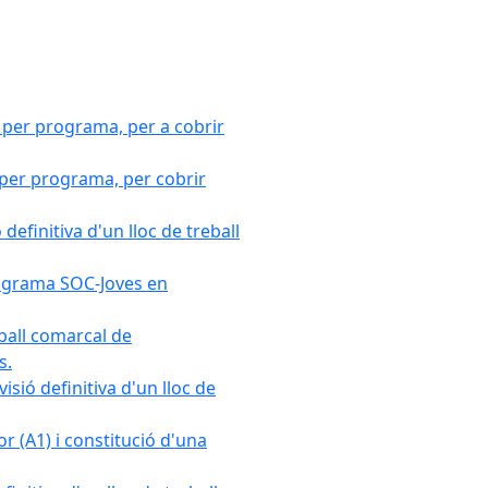
 per programa, per a cobrir
 per programa, per cobrir
efinitiva d'un lloc de treball
Programa SOC-Joves en
ball comarcal de
s.
sió definitiva d'un lloc de
r (A1) i constitució d'una