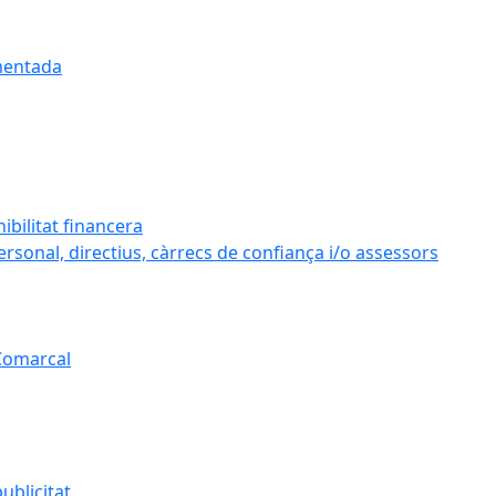
umentada
ibilitat financera
personal, directius, càrrecs de confiança i/o assessors
 Comarcal
ublicitat