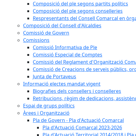
Composició del ple segons partits polítics
Composició del ple segons conselleries
Respresentants del Consell Comarcal en òrgan
Composició del Consell d'Alcaldies
Comissió de Govern
Comissions
Comissió Informativa de Ple
Comissió Especial de Comptes
Comissió del Reglament d'Organització Com
Comissió de Creacions de serveis públics, or
Junta de Portaveus
Informació electes mandat vigent
Biografies dels consellers i conselleres
Retribucions, règim de dedicacions, assistèn
Espai de grups polítics
Àrees i Organització
Pla de Govern - Pla d'Actuació Comarcal
Pla d'Actuació Comarcal 2023-2026
Pla d'Actuació Territorial 2014/2018 i P