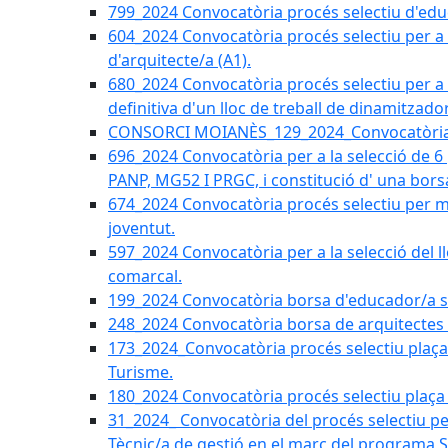
799_2024 Convocatòria procés selectiu d'educ
604_2024 Convocatòria procés selectiu per a la
d'arquitecte/a (A1).
680_2024 Convocatòria procés selectiu per a l
definitiva d'un lloc de treball de dinamitzado
CONSORCI MOIANÈS_129_2024_Convocatòria tè
696_2024 Convocatòria per a la selecció de 6
PANP, MG52 I PRGC, i constitució d' una bors
674_2024 Convocatòria procés selectiu per m
joventut.
597_2024 Convocatòria per a la selecció del llo
comarcal.
199_2024 Convocatòria borsa d'educador/a soc
248_2024 Convocatòria borsa de arquitectes 
173_2024_Convocatòria procés selectiu plaça a
Turisme.
180_2024 Convocatòria procés selectiu plaça ad
31_2024_ Convocatòria del procés selectiu pe
Tècnic/a de gestió en el marc del progra