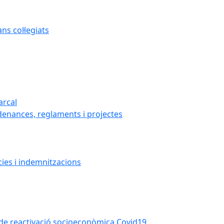
s col·legiats
arcal
denances, reglaments i projectes
cies i indemnitzacions
la de reactivació socioeconòmica Covid19