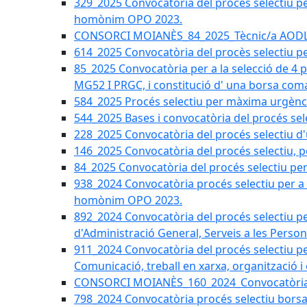
329_2025 Convocatòria del procés selectiu per 
homònim OPO 2023.
CONSORCI MOIANÈS_84_2025_Tècnic/a AODL d
614_2025 Convocatòria del procès selectiu pe
85_2025 Convocatòria per a la selecció de 4 
MG52 I PRGC, i constitució d' una borsa coma
584_2025 Procés selectiu per màxima urgènci
544_2025 Bases i convocatòria del procés sel
228_2025 Convocatòria del procés selectiu d'
146_2025 Convocatòria del procés selectiu, pe
84_2025 Convocatòria del procés selectiu per 
938_2024 Convocatòria procés selectiu per a la
homònim OPO 2023.
892_2024 Convocatòria del procés selectiu per
d'Administració General, Serveis a les Persone
911_2024 Convocatòria del procés selectiu per
Comunicació, treball en xarxa, organització i
CONSORCI MOIANÈS_160_2024_Convocatòria tèc
798_2024 Convocatòria procés selectiu borsa 