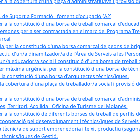
a la cobertura d'una plaça d'administratiu/iva i provisió def
e Suport a Formació i foment d'ocupació (A2)
r a la constitució d'una borsa de treball comarcal d'educad
persones per a ser contractada en el marc del Programa Treb
rcal.
a per la constitució d'una borsa comarcal de peons de bri
ectiu d'un/a dinamitzador/a de l'Àrea de Serveis a les Pers
un/a educador/a social i constitució d'una borsa de treball
r màxima urgència, per la constitució d'una borsa de tècnic
la constitució d'una borsa d'arquitectes tècnics/iques.
 cobertura d'una plaça de treballador/a social i provisió def
 a la constitució d'una borsa de treball comarcal d'administ
s, Territori, Acollida i Oficina de Turisme del Moianès.
 a la constitució de diferents borses de treball de perfils d
 cooperació pel desenvolupament i tècnics/iques de Serveis T
nic/a de suport emprenedoria i teixit productiu (segona
tècnics/iques de Gestió.