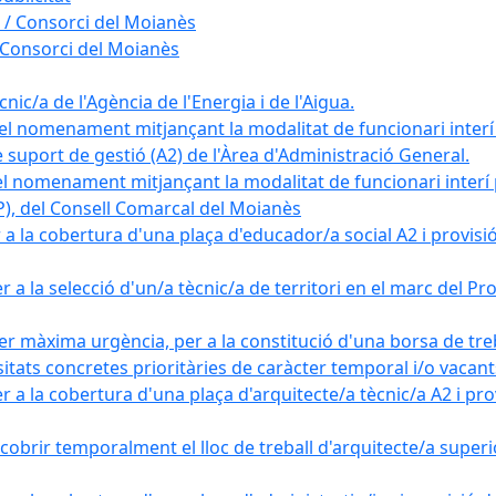
 / Consorci del Moianès
 Consorci del Moianès
ic/a de l'Agència de l'Energia i de l'Aigua.
el nomenament mitjançant la modalitat de funcionari interí
e suport de gestió (A2) de l'Àrea d'Administració General.
el nomenament mitjançant la modalitat de funcionari interí
AP), del Consell Comarcal del Moianès
 la cobertura d'una plaça d'educador/a social A2 i provisió d
 a la selecció d'un/a tècnic/a de territori en el marc del 
er màxima urgència, per a la constitució d'una borsa de tre
sitats concretes prioritàries de caràcter temporal i/o vacant
a la cobertura d'una plaça d'arquitecte/a tècnic/a A2 i provi
obrir temporalment el lloc de treball d'arquitecte/a superio