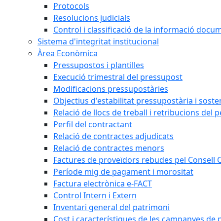
Protocols
Resolucions judicials
Control i classificació de la informació doc
Sistema d'integritat institucional
Àrea Econòmica
Pressupostos i plantilles
Execució trimestral del pressupost
Modificacions pressupostàries
Objectius d'estabilitat pressupostària i sosten
Relació de llocs de treball i retribucions del 
Perfil del contractant
Relació de contractes adjudicats
Relació de contractes menors
Factures de proveïdors rebudes pel Consell
Període mig de pagament i morositat
Factura electrònica e-FACT
Control Intern i Extern
Inventari general del patrimoni
Cost i característiques de les campanyes de p