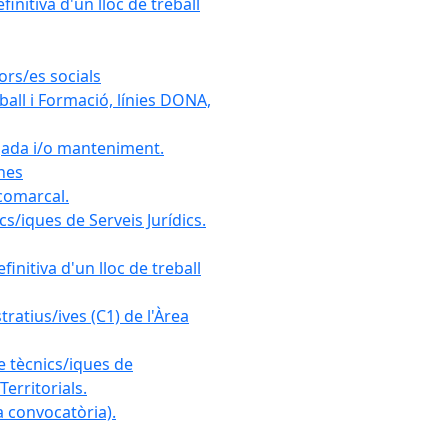
initiva d'un lloc de treball
ors/es socials
all i Formació, línies DONA,
gada i/o manteniment.
ones
 comarcal.
s/iques de Serveis Jurídics.
initiva d'un lloc de treball
ratius/ives (C1) de l'Àrea
e tècnics/iques de
erritorials.
 convocatòria).