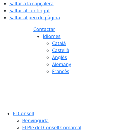
Saltar a la capçalera
Saltar al contingut
Saltar al peu de pàgina
Contactar
Idiomes
Català
Castellà
Anglès
Alemany
Francès
06.08.2026 | 10:56
El Consell
Benvinguda
El Ple del Consell Comarcal