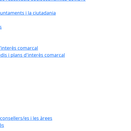
untaments i la ciutadania
s
'interès comarcal
udis i plans d'interès comarcal
consellers/es i les àrees
ès