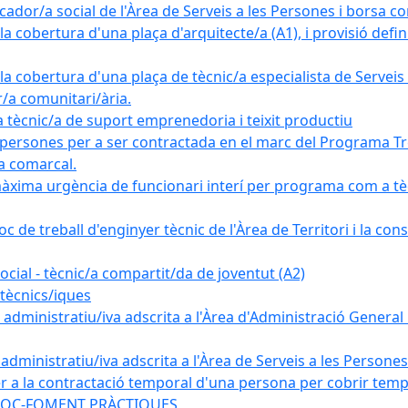
ador/a social de l'Àrea de Serveis a les Persones i borsa c
 cobertura d'una plaça d'arquitecte/a (A1), i provisió definit
a cobertura d'una plaça de tècnic/a especialista de Serveis 
r/a comunitari/ària.
cnic/a de suport emprenedoria i teixit productiu
 persones per a ser contractada en el marc del Programa Tre
a comarcal.
àxima urgència de funcionari interí per programa com a tè
c de treball d'enginyer tècnic de l'Àrea de Territori i la con
ial - tècnic/a compartit/da de joventut (A2)
tècnics/iques
dministratiu/iva adscrita a l'Àrea d'Administració General i
ministratiu/iva adscrita a l'Àrea de Serveis a les Persones 
r a la contractació temporal d'una persona per cobrir tempo
ma SOC-FOMENT PRÀCTIQUES